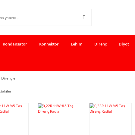
Kondansatör
Konnektör
Lehim
Direnç
Diyot
 Dirençler
ktakiler