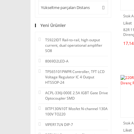
Yükseltme parçaları Distans
Stok A
Liket
Yeni Ürünler
82R 1
Direnç
TS922IDT Rail-to-rail, high output
17,14
current, dual operational amplifier
SO8
8069D2LED-A
TPS65101PWPR Controller, TFT LCD
Voltage Regulator IC 4 Output
HTSSOP-24
ACPL-336J-000E 2.5A IGBT Gate Drive
Optocoupler SMD
IXTP130N10T Mosfet N-channel 130A
100V TO220
Stok A
VIPER17LN DIP-7
Liket