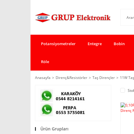
Potansiyometreler
Entegre
Bobin
Röle
Anasayfa
Direnç&Resistörler
Taş Dirençler
11W Taş
Sto
Ürün Grupları