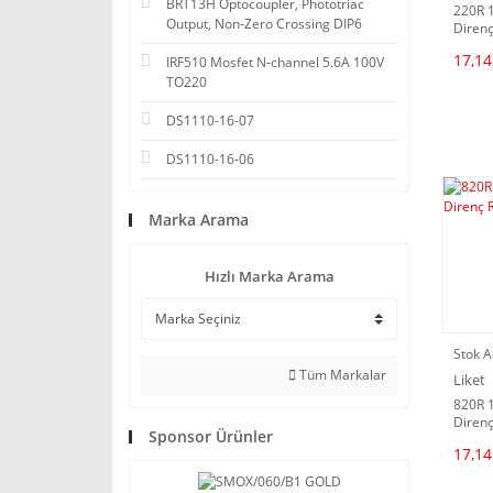
BRT13H Optocoupler, Phototriac
220R 
Output, Non-Zero Crossing DIP6
Direnç
17,14
IRF510 Mosfet N-channel 5.6A 100V
TO220
DS1110-16-07
DS1110-16-06
Marka Arama
Hızlı Marka Arama
Stok A
Tüm Markalar
Liket
820R 
Direnç
Sponsor Ürünler
17,14