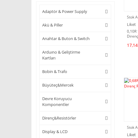
Adaptör & Power Supply
Stok A
Liket
Akü & Piller
0,10R
Direnç
Anahtar & Buton & Switch
17,14
Arduıno & Geliştirme
Kartları
Bobin & Trafo
Büyüteç&Mercek
Devre Koruyucu
Komponentler
Direnç&Resistörler
Stok A
Display & LCD
Liket