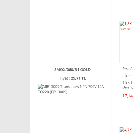
Stok A
SMOX/060/B1 GOLD
Liket
Fiyat :
25,71 TL
1,8K 
Direnç
17,14