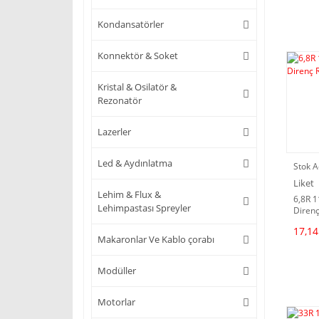
Kondansatörler
Konnektör & Soket
Kristal & Osilatör &
Rezonatör
Lazerler
Led & Aydınlatma
Stok A
Liket
Lehim & Flux &
6,8R 
Lehimpastası Spreyler
Direnç
17,14
Makaronlar Ve Kablo çorabı
Modüller
Motorlar