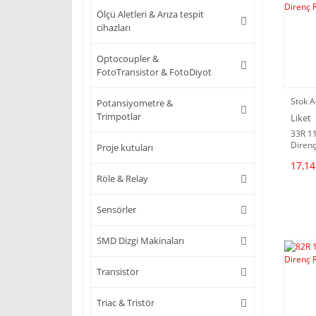
Ölçü Aletleri & Arıza tespit
cihazları
Optocoupler &
FotoTransistor & FotoDiyot
Stok A
Potansiyometre &
Trimpotlar
Liket
33R 1
Direnç
Proje kutuları
17,14
Röle & Relay
Sensörler
SMD Dizgi Makinaları
Transistör
Triac & Tristör