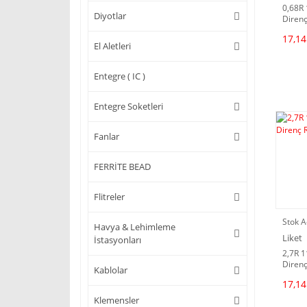
0,68R
Diyotlar
Direnç
17,14
El Aletleri
Entegre ( IC )
Entegre Soketleri
Fanlar
FERRİTE BEAD
Flitreler
Stok A
Havya & Lehimleme
Liket
İstasyonları
2,7R 
Direnç
Kablolar
17,14
Klemensler