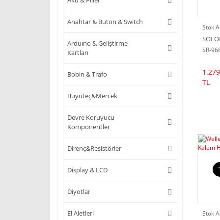
Akü & Piller
Anahtar & Buton & Switch
Stok A
SOL
Arduıno & Geliştirme
SR-96
Kartları
1.279
Bobin & Trafo
TL
Büyüteç&Mercek
Devre Koruyucu
Komponentler
Direnç&Resistörler
Display & LCD
Diyotlar
El Aletleri
Stok A