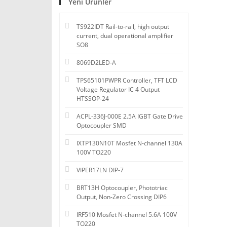
Yeni Ürünler
TS922IDT Rail-to-rail, high output
current, dual operational amplifier
SO8
8069D2LED-A
TPS65101PWPR Controller, TFT LCD
Voltage Regulator IC 4 Output
HTSSOP-24
ACPL-336J-000E 2.5A IGBT Gate Drive
Optocoupler SMD
IXTP130N10T Mosfet N-channel 130A
100V TO220
VIPER17LN DIP-7
BRT13H Optocoupler, Phototriac
Output, Non-Zero Crossing DIP6
IRF510 Mosfet N-channel 5.6A 100V
TO220