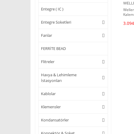
WELL
Entegre ( IC )
Weller
Kalem
Entegre Soketleri
3.094
Fanlar
FERRİTE BEAD
Flitreler
Havya & Lehimleme
İstasyonları
Kablolar
Klemensler
Kondansatörler
Konnektör & Soket