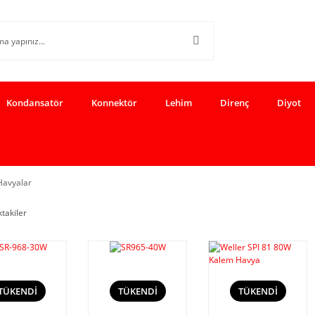
Kondansatör
Konnektör
Lehim
Direnç
Diyot
Havyalar
ktakiler
TÜKENDİ
TÜKENDİ
TÜKENDİ