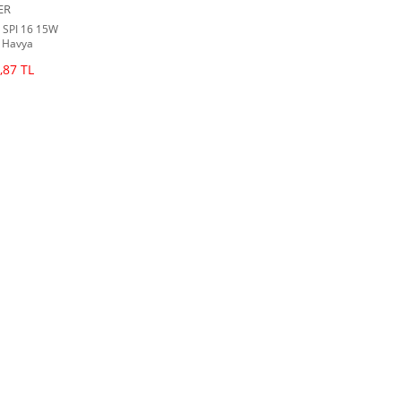
ER
 SPI 16 15W
 Havya
,87 TL