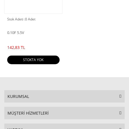
Stok Adeti :
0 Adet
0.10F 5.5V
142,83 TL
STOKTA YOK
KURUMSAL
MÜŞTERİ HİZMETLERİ