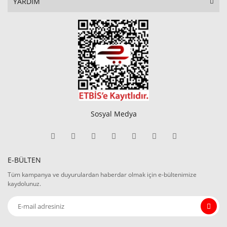
YARDIM
Sosyal Medya
E-BÜLTEN
Tüm kampanya ve duyurulardan haberdar olmak için e-bültenimize
kaydolunuz.