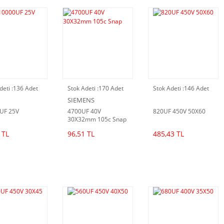
deti :
136 Adet
Stok Adeti :
170 Adet
Stok Adeti :
146 Adet
SIEMENS
UF 25V
4700UF 40V
820UF 450V 50X60
30X32mm 105c Snap
 TL
96,51 TL
485,43 TL