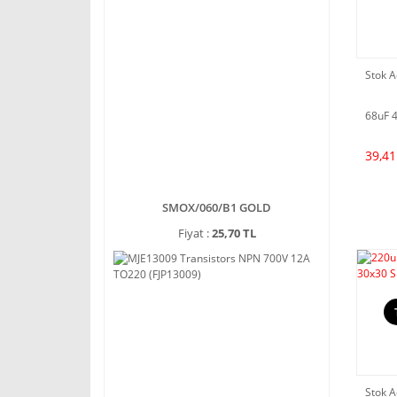
Stok A
68uF 
39,41
SMOX/060/B1 GOLD
Fiyat :
25,70 TL
Stok A