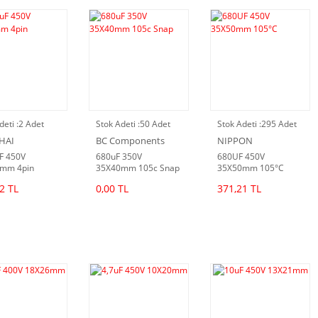
deti :
2 Adet
Stok Adeti :
50 Adet
Stok Adeti :
295 Adet
HAI
BC Components
NIPPON
F 450V
680uF 350V
680UF 450V
mm 4pin
35X40mm 105c Snap
35X50mm 105°C
2 TL
0,00 TL
371,21 TL