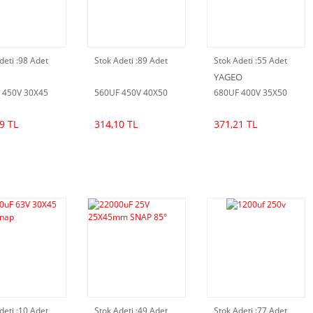
deti :
98 Adet
Stok Adeti :
89 Adet
Stok Adeti :
55 Adet
YAGEO
 450V 30X45
560UF 450V 40X50
680UF 400V 35X50
9 TL
314,10 TL
371,21 TL
deti :
10 Adet
Stok Adeti :
49 Adet
Stok Adeti :
77 Adet