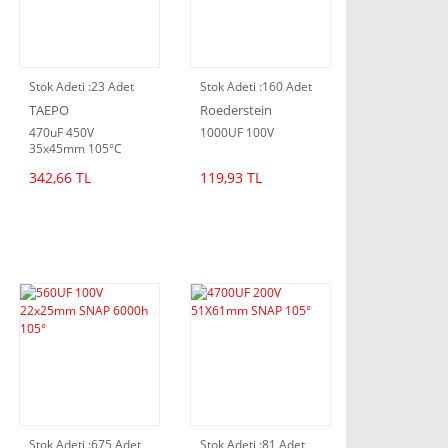
Stok Adeti :
23 Adet
Stok Adeti :
160 Adet
TAEPO
Roederstein
470uF 450V
1000UF 100V
35x45mm 105°C
342,66 TL
119,93 TL
Stok Adeti :
675 Adet
Stok Adeti :
81 Adet