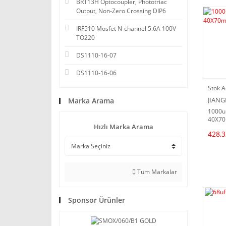
BRT13H Optocoupler, Phototriac
Output, Non-Zero Crossing DIP6
IRF510 Mosfet N-channel 5.6A 100V
TO220
DS1110-16-07
DS1110-16-06
Stok A
JIANG
Marka Arama
1000u
40X70
Hızlı Marka Arama
428,3
Tüm Markalar
Sponsor Ürünler