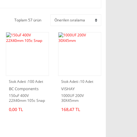
Toplam 57 ürün
Stok Adeti :
100 Adet
Stok Adeti :
10 Adet
BC Components
VISHAY
150uF 400V
1000UF 200V
22X40mm 105c Snap
30X45mm
0,00 TL
168,47 TL