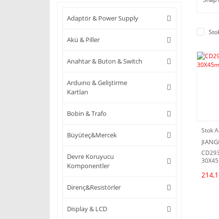
Adaptör & Power Supply
Sto
Akü & Piller
Anahtar & Buton & Switch
Arduıno & Geliştirme
Kartları
Bobin & Trafo
Stok A
Büyüteç&Mercek
JIANG
CD293
Devre Koruyucu
30X4
Komponentler
214,1
Direnç&Resistörler
Display & LCD