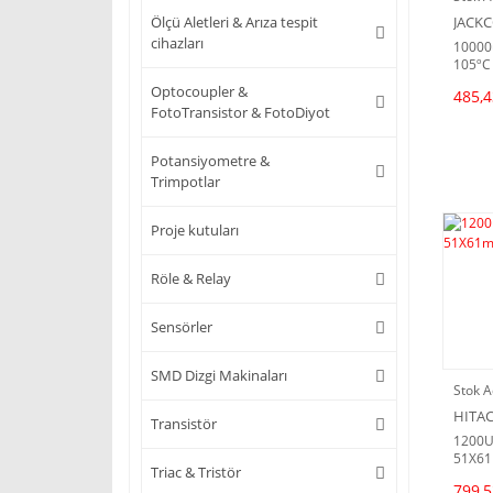
JACK
Ölçü Aletleri & Arıza tespit
cihazları
10000
105ºC
Optocoupler &
485,4
FotoTransistor & FotoDiyot
Potansiyometre &
Trimpotlar
Proje kutuları
Röle & Relay
Sensörler
SMD Dizgi Makinaları
Stok A
HITA
Transistör
1200U
51X61
Triac & Tristör
799,5