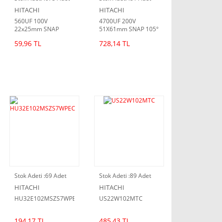
HITACHI
HITACHI
560UF 100V
4700UF 200V
22x25mm SNAP
51X61mm SNAP 105°
6000h 105°
59,96 TL
728,14 TL
Stok Adeti :
69 Adet
Stok Adeti :
89 Adet
HITACHI
HITACHI
HU32E102MSZS7WPEC
US22W102MTC
194,17 TL
485,43 TL