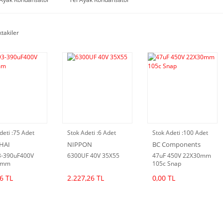
ktakiler
deti :
75 Adet
Stok Adeti :
6 Adet
Stok Adeti :
100 Adet
HAI
NIPPON
BC Components
-390uF400V
6300UF 40V 35X55
47uF 450V 22X30mm
5mm
105c Snap
6 TL
2.227,26 TL
0,00 TL