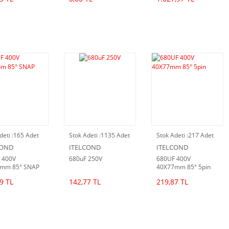
deti :
165 Adet
Stok Adeti :
1135 Adet
Stok Adeti :
217 Adet
COND
ITELCOND
ITELCOND
 400V
680uF 250V
680UF 400V
mm 85° SNAP
40X77mm 85° 5pin
rs
9 TL
142,77 TL
219,87 TL