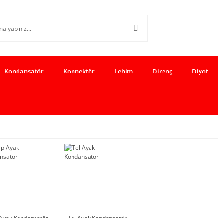
Kondansatör
Konnektör
Lehim
Direnç
Diyot
Ayak Kondansatör
Tel Ayak Kondansatör