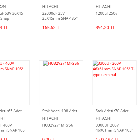
CON
HITACHI
HITACHI
uF 63V 30X45
22000uF 25V
1200uf 250v
 Snap
25X45mm SNAP 85°
3 TL
165,62 TL
391,20 TL
deti :
65 Adet
Stok Adeti :
198 Adet
Stok Adeti :
70 Adet
CHI
HITACHI
HITACHI
F 400V
HU32V271MRYS6
3300UF 200V
mm SNAP 105°
46X61mm SNAP 105°
T-type terminal
3 TL
0,00 TL
1.027,97 TL