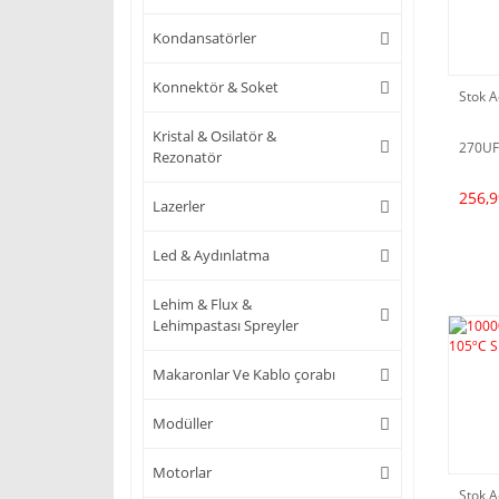
Kondansatörler
Konnektör & Soket
Stok A
Kristal & Osilatör &
270UF
Rezonatör
256,9
Lazerler
Led & Aydınlatma
Lehim & Flux &
Lehimpastası Spreyler
Makaronlar Ve Kablo çorabı
Modüller
Motorlar
Stok A