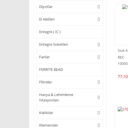
Diyotlar
El Aletleri
Entegre ( IC )
Entegre Soketleri
Stok A
Fanlar
REC
10000
FERRİTE BEAD
77,10
Flitreler
Havya & Lehimleme
İstasyonları
Kablolar
Klemensler