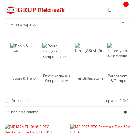
Devre Koruyucu
Potansiyometre
Bobin & Trafo
Direnç&Resistörler
Komponentler
& Trimpotlar
Stoktakiler
Toplam 61 ürün