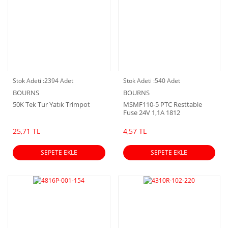
Stok Adeti :
2394 Adet
Stok Adeti :
540 Adet
BOURNS
BOURNS
50K Tek Tur Yatık Trimpot
MSMF110-5 PTC Resttable
Fuse 24V 1,1A 1812
25,71 TL
4,57 TL
SEPETE EKLE
SEPETE EKLE