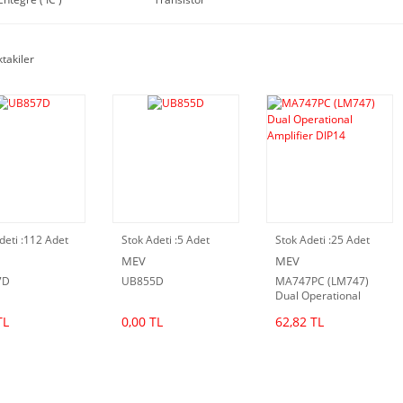
ktakiler
deti :
112 Adet
Stok Adeti :
5 Adet
Stok Adeti :
25 Adet
MEV
MEV
7D
UB855D
MA747PC (LM747)
Dual Operational
Amplifier DIP14
TL
0,00 TL
62,82 TL