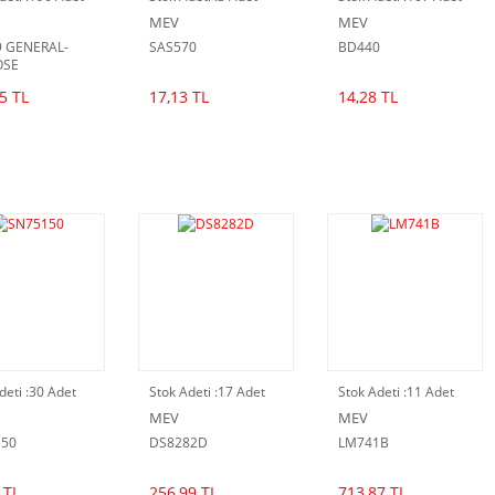
MEV
MEV
 GENERAL-
SAS570
BD440
OSE
ATIONAL
5 TL
17,13 TL
14,28 TL
FIERS
deti :
30 Adet
Stok Adeti :
17 Adet
Stok Adeti :
11 Adet
MEV
MEV
150
DS8282D
LM741B
 TL
256,99 TL
713,87 TL