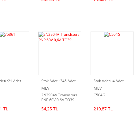
deti :
21 Adet
Stok Adeti :
345 Adet
Stok Adeti :
4 Adet
MEV
MEV
2N2904A Transistors
C504G
PNP 60V 0,6A TO39
1 TL
54,25 TL
219,87 TL