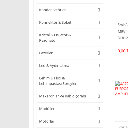
Kondansatörler
Konnektör & Soket
Stok A
MEV
Kristal & Osilatör &
DL81
Rezonatör
0,00 
Lazerler
Led & Aydınlatma
Lehim & Flux &
Lehimpastası Spreyler
Makaronlar Ve Kablo çorabı
Modüller
Motorlar
Stok A