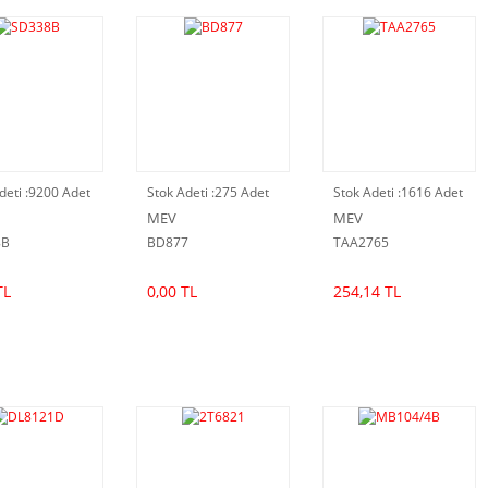
deti :
9200 Adet
Stok Adeti :
275 Adet
Stok Adeti :
1616 Adet
MEV
MEV
8B
BD877
TAA2765
TL
0,00 TL
254,14 TL