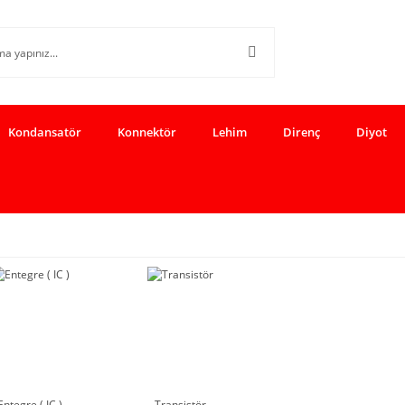
Kondansatör
Konnektör
Lehim
Direnç
Diyot
Entegre ( IC )
Transistör