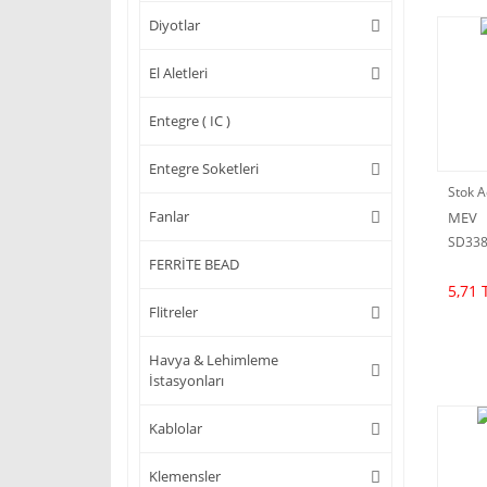
Diyotlar
El Aletleri
Entegre ( IC )
Entegre Soketleri
Stok A
Fanlar
MEV
SD33
FERRİTE BEAD
5,71 
Flitreler
Havya & Lehimleme
İstasyonları
Kablolar
Klemensler