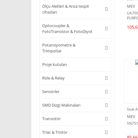
MEV
Ölçü Aletleri & Arıza tespit
cihazları
UA709
PURP
OPER
Optocoupler &
105,6
AMPLI
FotoTransistor & FotoDiyot
Potansiyometre &
Trimpotlar
Proje kutuları
Röle & Relay
Sensörler
SMD Dizgi Makinaları
Stok A
MEV
Transistör
SN75
Triac & Tristör
85,66