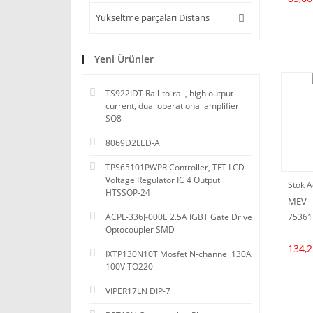
Yükseltme parçaları Distans
Yeni Ürünler
TS922IDT Rail-to-rail, high output
current, dual operational amplifier
SO8
8069D2LED-A
TPS65101PWPR Controller, TFT LCD
Voltage Regulator IC 4 Output
Stok A
HTSSOP-24
MEV
75361
ACPL-336J-000E 2.5A IGBT Gate Drive
Optocoupler SMD
134,2
IXTP130N10T Mosfet N-channel 130A
100V TO220
VIPER17LN DIP-7