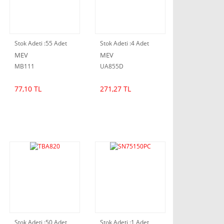
Stok Adeti :
55 Adet
Stok Adeti :
4 Adet
MEV
MEV
MB111
UA855D
77,10 TL
271,27 TL
Stok Adeti :
50 Adet
Stok Adeti :
1 Adet