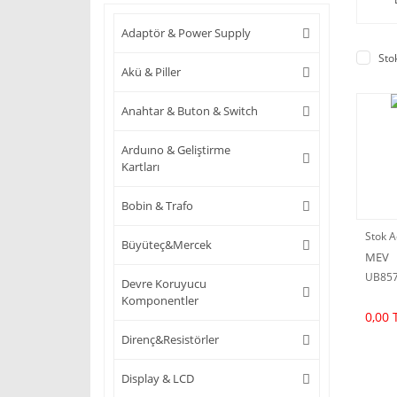
Adaptör & Power Supply
Sto
Akü & Piller
Anahtar & Buton & Switch
Arduıno & Geliştirme
Kartları
Bobin & Trafo
Stok A
Büyüteç&Mercek
MEV
UB85
Devre Koruyucu
Komponentler
0,00 
Direnç&Resistörler
Display & LCD