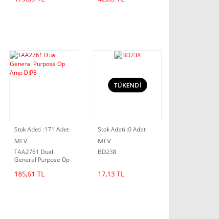
DIP16
TÜKENDİ
Stok Adeti :
171 Adet
Stok Adeti :
0 Adet
MEV
MEV
TAA2761 Dual
BD238
General Purpose Op
Amp DIP8
185,61 TL
17,13 TL