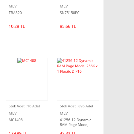
MEV
MEV
TBA820
SN75150PC
10,28 TL
85,66 TL
Stok Adeti :
16 Adet
Stok Adeti :
896 Adet
MEV
MEV
MC1408
41256-12 Dynamic
RAM Page Mode,
256K x 1 Plastic
179,89 TL
42,83 TL