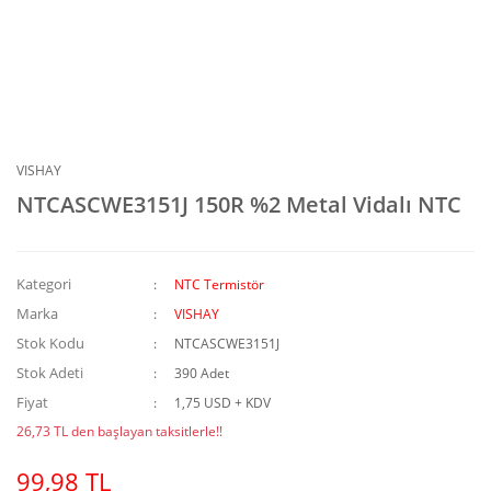
VISHAY
NTCASCWE3151J 150R %2 Metal Vidalı NTC
Kategori
NTC Termistör
Marka
VISHAY
Stok Kodu
NTCASCWE3151J
Stok Adeti
390 Adet
Fiyat
1,75 USD + KDV
26,73 TL den başlayan taksitlerle!!
99,98 TL