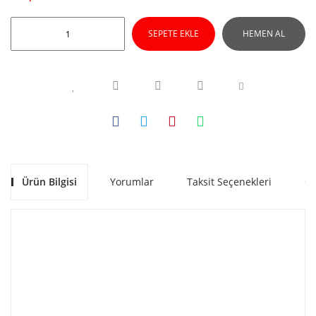
SEPETE EKLE
HEMEN AL
Ürün Bilgisi
Yorumlar
Taksit Seçenekleri
Ön