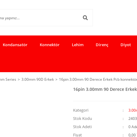
Kondansatör
Konnektör
Lehim
Direnç
Diyot
mm Series
3.00mm 90D Erkek
16pin 3.00mm 90 Derece Erkek Pcb konnektör
16pin 3.00mm 90 Derece Erkek
Kategori
3.00
Stok Kodu
2403
Stok Adeti
0 Ad
Fiyat
0,00