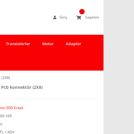
Giriş
Sepetim
Transistörler
Motor
Adaptör
 (2X8)
 Pcb konnektör (2X8)
mm 90D Erkek
00-16R
et
 TL + KDV