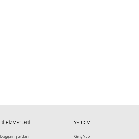
Rİ HİZMETLERİ
YARDIM
Değişim Şartları
Giriş Yap