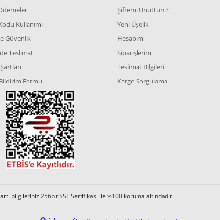
 Ödemeleri
Şifremi Unuttum?
Kodu Kullanımı
Yeni Üyelik
 ve Güvenlik
Hesabım
de Teslimat
Siparişlerim
Şartları
Teslimat Bilgileri
Bildirim Formu
Kargo Sorgulama
tı bilgileriniz 256bit SSL Sertifikası ile %100 koruma altındadır.