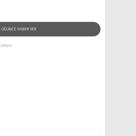
GELİNCE HABER VER
şılaştır