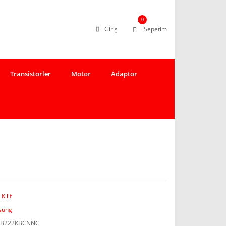
0
Giriş
Sepetim
Transistörler
Motor
Adaptör
Kılıf
sung
1B222KBCNNC