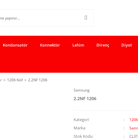
Kondansatör
Konnektör
Lehim
Direnç
Diyot
r
1206 Kılıf
2.2NF 1206
Samsung
2.2NF 1206
Kategori
1206 
Marka
Sam
Stok Kodu
CL3