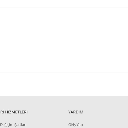
Rİ HİZMETLERİ
YARDIM
Değişim Şartları
Giriş Yap