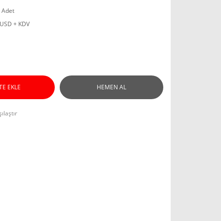
 Adet
 USD + KDV
TE EKLE
HEMEN AL
ılaştır