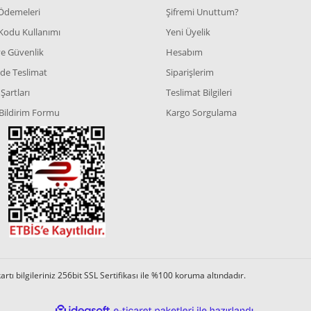
 Ödemeleri
Şifremi Unuttum?
Kodu Kullanımı
Yeni Üyelik
 ve Güvenlik
Hesabım
de Teslimat
Siparişlerim
Şartları
Teslimat Bilgileri
Bildirim Formu
Kargo Sorgulama
tı bilgileriniz 256bit SSL Sertifikası ile %100 koruma altındadır.
ile
ideasoft
e-