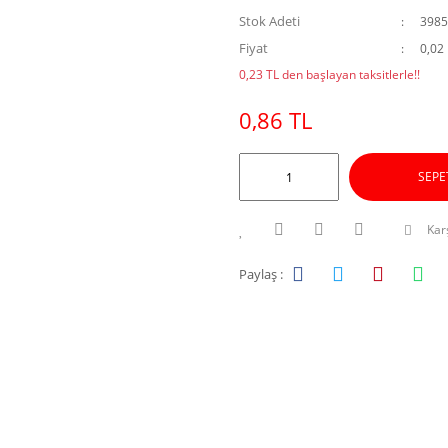
Stok Adeti
3985
Fiyat
0,02
0,23 TL den başlayan taksitlerle!!
0,86 TL
SEPE
Karş
Paylaş :