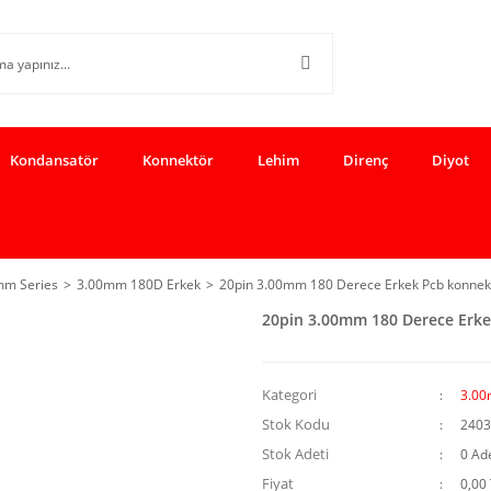
Kondansatör
Konnektör
Lehim
Direnç
Diyot
mm Series
3.00mm 180D Erkek
20pin 3.00mm 180 Derece Erkek Pcb konnek
20pin 3.00mm 180 Derece Erke
Kategori
3.00
Stok Kodu
2403
Stok Adeti
0 Ad
Fiyat
0,00