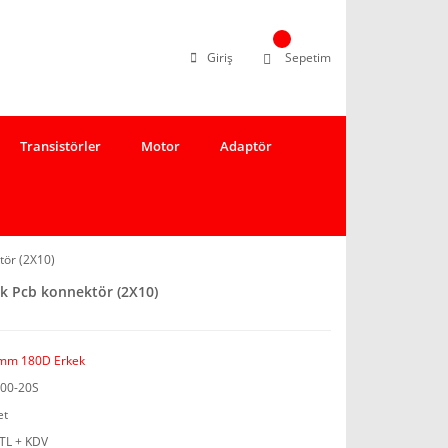
Giriş
Sepetim
Transistörler
Motor
Adaptör
tör (2X10)
k Pcb konnektör (2X10)
mm 180D Erkek
00-20S
et
 TL + KDV