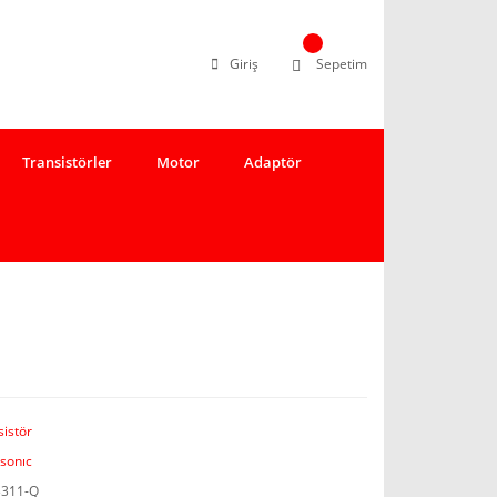
Giriş
Sepetim
Transistörler
Motor
Adaptör
sistör
sonıc
311-Q