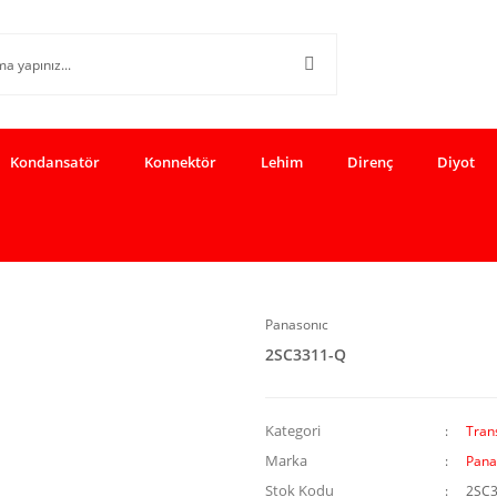
Kondansatör
Konnektör
Lehim
Direnç
Diyot
Panasonıc
2SC3311-Q
Kategori
Tran
Marka
Pana
Stok Kodu
2SC3