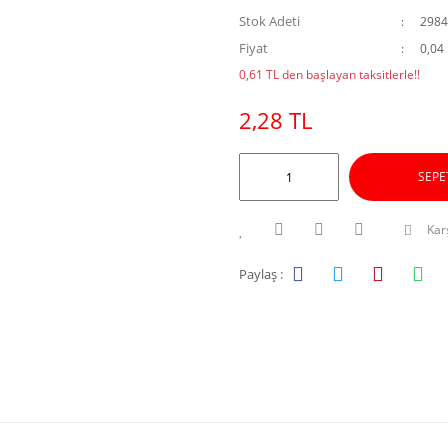
Stok Adeti
2984
Fiyat
0,04
0,61 TL den başlayan taksitlerle!!
2,28 TL
SEPE
Karş
Paylaş :