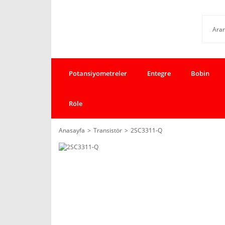
Potansiyometreler
Entegre
Bobin
Röle
Anasayfa
Transistör
2SC3311-Q