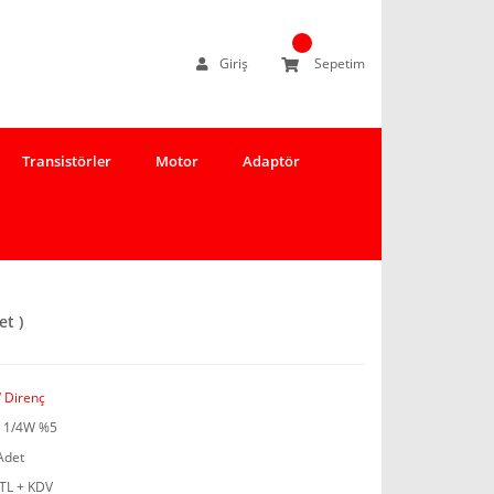
Giriş
Sepetim
Transistörler
Motor
Adaptör
et )
 Direnç
 1/4W %5
Adet
 TL + KDV