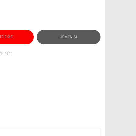
TE EKLE
HEMEN AL
şılaştır