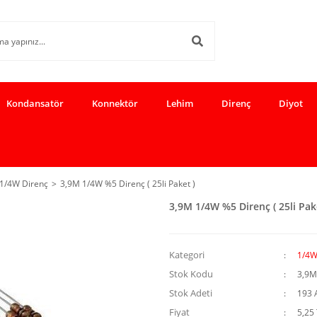
Kondansatör
Konnektör
Lehim
Direnç
Diyot
1/4W Direnç
3,9M 1/4W %5 Direnç ( 25li Paket )
3,9M 1/4W %5 Direnç ( 25li Pak
Kategori
1/4W
Stok Kodu
3,9M
Stok Adeti
193 
Fiyat
5,25