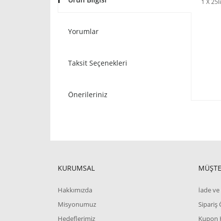
1 X 25l
Yorumlar
Taksit Seçenekleri
Önerileriniz
KURUMSAL
MÜŞTE
Hakkımızda
İade ve 
Misyonumuz
Sipariş
Hedeflerimiz
Kupon 