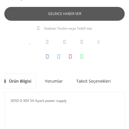
GELİNCE HABER VER
Stoktan Teslim veya Teklif iste
Ürün Bilgisi
Yorumlar
Taksit Seçenekleri
Ön
305D 0-30V 5A Ayarlı power supply