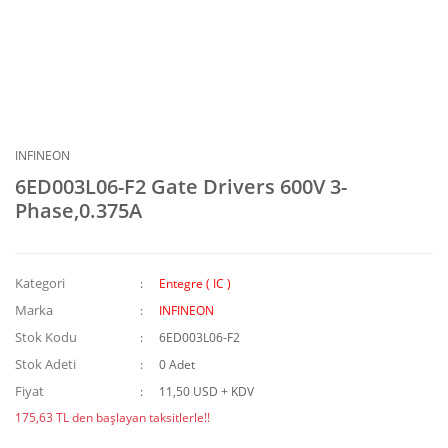
INFINEON
6ED003L06-F2 Gate Drivers 600V 3-
Phase,0.375A
Kategori
Entegre ( IC )
Marka
INFINEON
Stok Kodu
6ED003L06-F2
Stok Adeti
0 Adet
Fiyat
11,50 USD + KDV
175,63 TL den başlayan taksitlerle!!