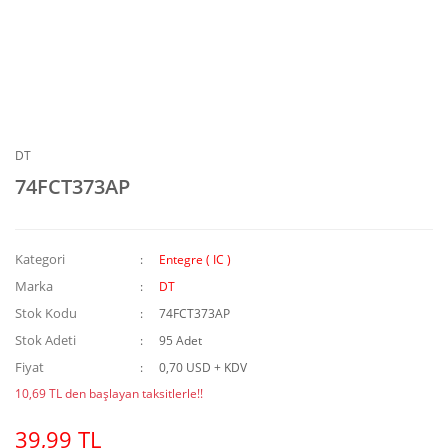
DT
74FCT373AP
Kategori
Entegre ( IC )
Marka
DT
Stok Kodu
74FCT373AP
Stok Adeti
95 Adet
Fiyat
0,70 USD + KDV
10,69 TL den başlayan taksitlerle!!
39,99 TL