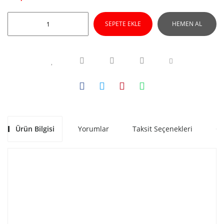
SEPETE EKLE
HEMEN AL
Ürün Bilgisi
Yorumlar
Taksit Seçenekleri
Ön