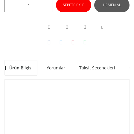
SEPETE EKLE
HEMEN AL
Ürün Bilgisi
Yorumlar
Taksit Seçenekleri
Ön