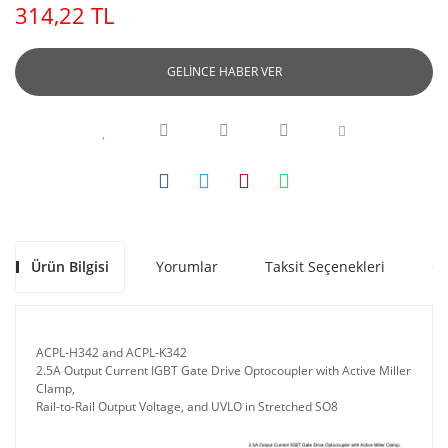
314,22 TL
GELİNCE HABER VER
Ürün Bilgisi
Yorumlar
Taksit Seçenekleri
Ön
ACPL-H342 and ACPL-K342
2.5A Output Current IGBT Gate Drive Optocoupler with Active Miller
Clamp,
Rail-to-Rail Output Voltage, and UVLO in Stretched SO8