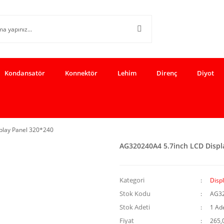
Kondansatör
Konnektör
Lehim
Direnç
Diyot
play Panel 320*240
AG320240A4 5.7inch LCD Displ
Kategori
Disp
Stok Kodu
AG3
Stok Adeti
1 Ad
Fiyat
265,