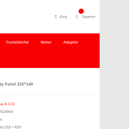
Giriş
Sepetim
Transistörler
Motor
Adaptör
ay Panel 320*240
lay & LCD
20240A4
et
00 USD + KDV