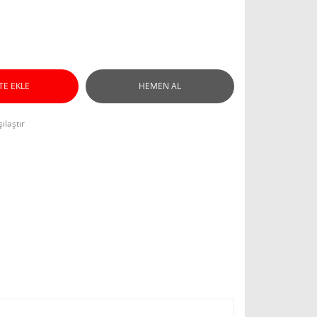
TE EKLE
HEMEN AL
ılaştır