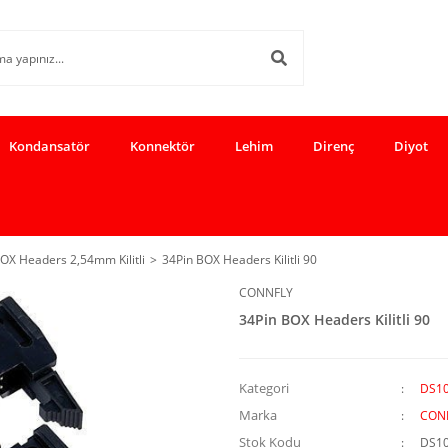
Kondansatör
Konnektör
Lehim
Direnç
Diyot
X Headers 2,54mm Kilitli
34Pin BOX Headers Kilitli 90
CONNFLY
34Pin BOX Headers Kilitli 90
Kategori
DS10
Marka
CON
Stok Kodu
DS10