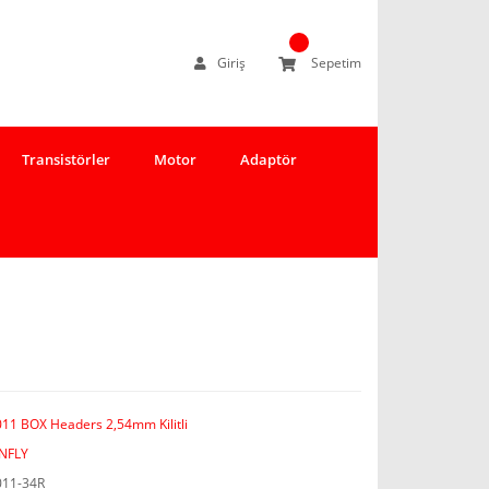
Giriş
Sepetim
Transistörler
Motor
Adaptör
11 BOX Headers 2,54mm Kilitli
NFLY
11-34R