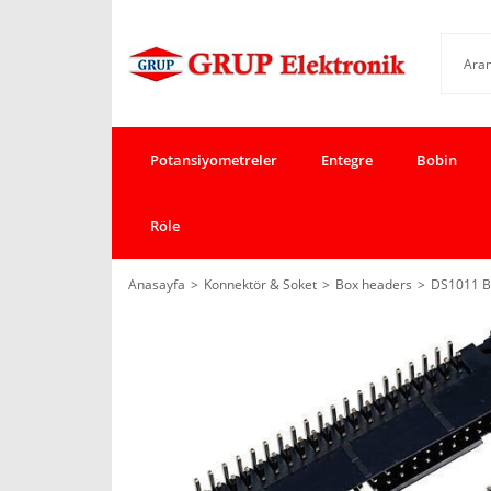
Potansiyometreler
Entegre
Bobin
Röle
Anasayfa
Konnektör & Soket
Box headers
DS1011 BO