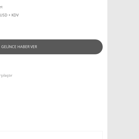
et
 USD + KDV
GELİNCE HABER VER
şılaştır