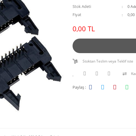
Stok Adeti
0 Ad
Fiyat
0,00
0,00 TL
Stoktan Teslim veya Teklif iste
Kar
Paylaş :