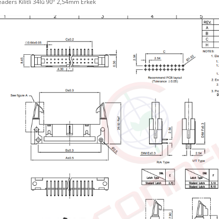
aders Kilitli 34lü 90º 2,54mm Erkek