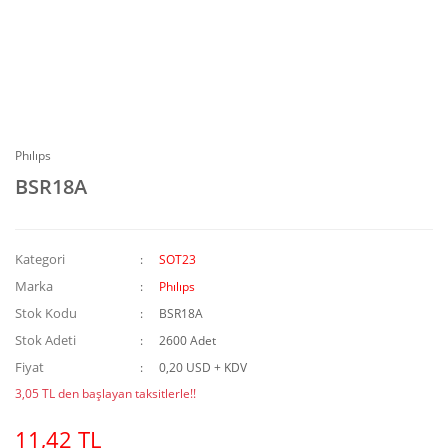
Phılıps
BSR18A
Kategori
SOT23
Marka
Phılıps
Stok Kodu
BSR18A
Stok Adeti
2600 Adet
Fiyat
0,20 USD + KDV
3,05 TL den başlayan taksitlerle!!
11,42 TL