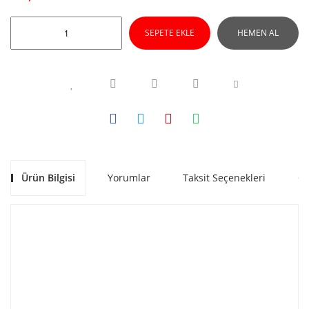
SEPETE EKLE
HEMEN AL
Ürün Bilgisi
Yorumlar
Taksit Seçenekleri
Ön