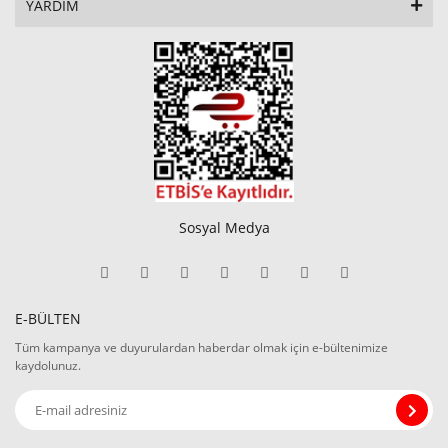
YARDIM
Sosyal Medya
E-BÜLTEN
Tüm kampanya ve duyurulardan haberdar olmak için e-bültenimize
kaydolunuz.