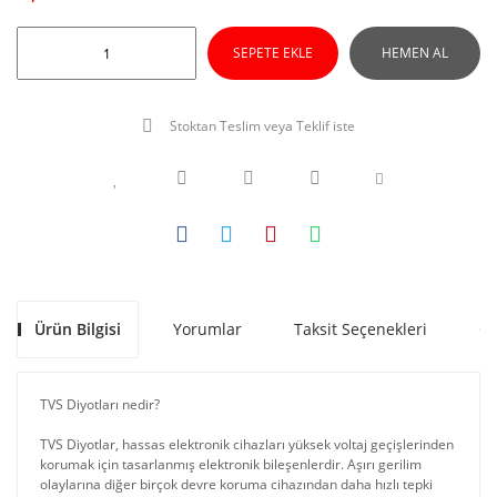
SEPETE EKLE
HEMEN AL
Stoktan Teslim veya Teklif iste
Ürün Bilgisi
Yorumlar
Taksit Seçenekleri
Ön
TVS Diyotları nedir?
TVS Diyotlar, hassas elektronik cihazları yüksek voltaj geçişlerinden
korumak için tasarlanmış elektronik bileşenlerdir. Aşırı gerilim
olaylarına diğer birçok devre koruma cihazından daha hızlı tepki