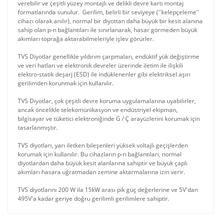
verebilir ve çeşitli yüzey montajlı ve delikli devre kartı montaj
formatlarında sunulur. Gerilim, belirli bir seviyeye (''kelepçeleme''
cihazı olarak anılır), normal bir diyottan daha büyük bir kesit alanına
sahip olan p-n bağlantıları ile sınırlanarak, hasar görmeden büyük
akımları toprağa aktarabilmeleriyle işlev görürler.
TVS Diyotlar genellikle yıldırım çarpmaları, endüktif yük değiştirme
ve veri hatları ve elektronik devreler üzerinde iletim ile ilişkili
elektro-statik deşarj (ESD) ile indüklenenler gibi elektriksel aşırı
gerilimden korunmak için kullanılır.
TVS Diyotlar, çok çeşitli devre koruma uygulamalarına uyabilirler,
ancak öncelikle telekomünikasyon ve endüstriyel ekipman,
bilgisayar ve tüketici elektroniğinde G / Ç arayüzlerini korumak için
tasarlanmıştır.
TVS diyotları, yarı iletken bileşenleri yüksek voltajlı geçişlerden
korumak için kullanılır. Bu cihazların p-n bağlantıları, normal
diyotlardan daha büyük kesit alanlarına sahiptir ve büyük çaplı
akımları hasara uğratmadan zemine aktarmalarına izin verir.
TVS diyotlarını 200 W ila 15kW arası pik güç değerlerine ve 5V'dan
495V'a kadar geriye doğru gerilimli gerilimlere sahiptir.