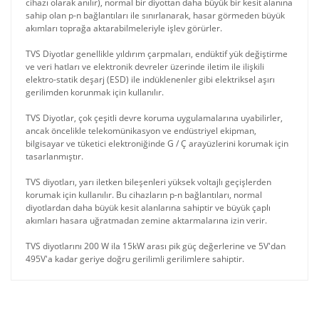
cihazı olarak anılır), normal bir diyottan daha büyük bir kesit alanına
sahip olan p-n bağlantıları ile sınırlanarak, hasar görmeden büyük
akımları toprağa aktarabilmeleriyle işlev görürler.
TVS Diyotlar genellikle yıldırım çarpmaları, endüktif yük değiştirme
ve veri hatları ve elektronik devreler üzerinde iletim ile ilişkili
elektro-statik deşarj (ESD) ile indüklenenler gibi elektriksel aşırı
gerilimden korunmak için kullanılır.
TVS Diyotlar, çok çeşitli devre koruma uygulamalarına uyabilirler,
ancak öncelikle telekomünikasyon ve endüstriyel ekipman,
bilgisayar ve tüketici elektroniğinde G / Ç arayüzlerini korumak için
tasarlanmıştır.
TVS diyotları, yarı iletken bileşenleri yüksek voltajlı geçişlerden
korumak için kullanılır. Bu cihazların p-n bağlantıları, normal
diyotlardan daha büyük kesit alanlarına sahiptir ve büyük çaplı
akımları hasara uğratmadan zemine aktarmalarına izin verir.
TVS diyotlarını 200 W ila 15kW arası pik güç değerlerine ve 5V'dan
495V'a kadar geriye doğru gerilimli gerilimlere sahiptir.