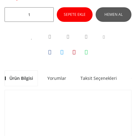
SEPETE EKLE
HEMEN AL
Ürün Bilgisi
Yorumlar
Taksit Seçenekleri
Ön