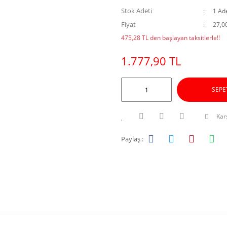
Stok Adeti
1 Ad
Fiyat
27,0
475,28 TL den başlayan taksitlerle!!
1.777,90 TL
SEPE
Karş
Paylaş :