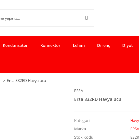
Kondansatör
Konnektör
Lehim
Direnç
Diyot
ı
Ersa 832RD Havya ucu
ERSA
Ersa 832RD Havya ucu
Kategori
Havy
Marka
ERS
Stok Kodu
832