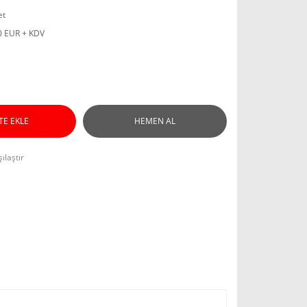
et
0 EUR + KDV
TE EKLE
HEMEN AL
ılaştır