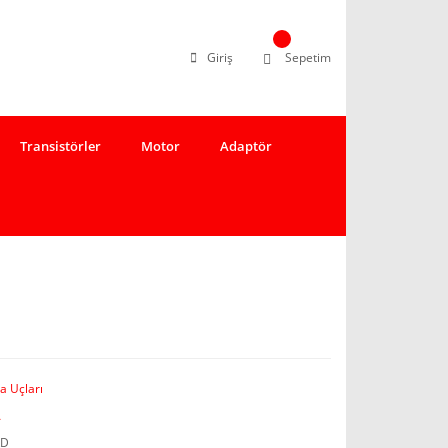
Giriş
Sepetim
Transistörler
Motor
Adaptör
a Uçları
A
RD