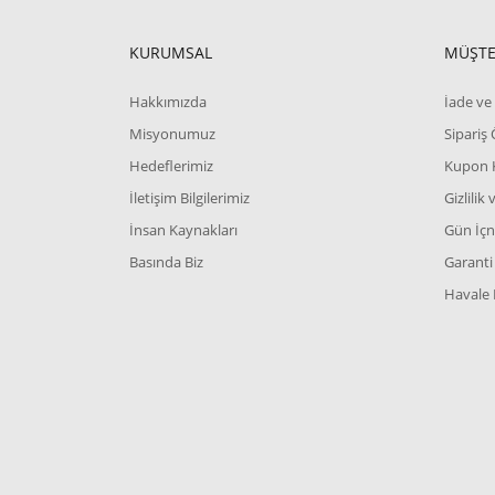
KURUMSAL
MÜŞTE
Hakkımızda
İade ve 
Misyonumuz
Sipariş
Hedeflerimiz
Kupon 
İletişim Bilgilerimiz
Gizlilik
İnsan Kaynakları
Gün İçn
Basında Biz
Garanti 
Havale 