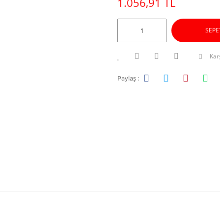
1.056,91 TL
SEPE
Karş
Paylaş :