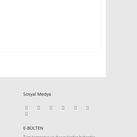
Sosyal Medya
E-BÜLTEN
Tüm kampanya ve duyurulardan haberdar