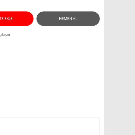
TE EKLE
HEMEN AL
ılaştır