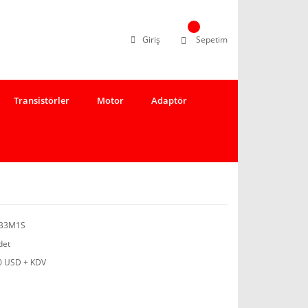
Giriş
Sepetim
Transistörler
Motor
Adaptör
-B3M1S
det
0 USD + KDV