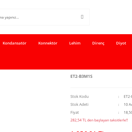
Kondansatör
Konnektör
Lehim
Direnç
Diyot
ET2-B3M1S
Stok Kodu
ET2
Stok Adeti
10 A
Fiyat
18,5
282,54 TL den başlayan taksitlerle!!