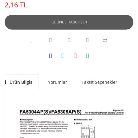
2,16 TL
GELİNCE HABER VER
Ürün Bilgisi
Yorumlar
Taksit Seçenekleri
Ön