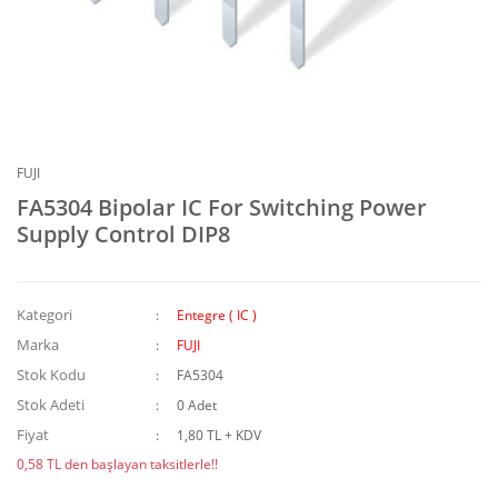
FUJI
FA5304 Bipolar IC For Switching Power
Supply Control DIP8
Kategori
Entegre ( IC )
Marka
FUJI
Stok Kodu
FA5304
Stok Adeti
0 Adet
Fiyat
1,80 TL + KDV
0,58 TL den başlayan taksitlerle!!