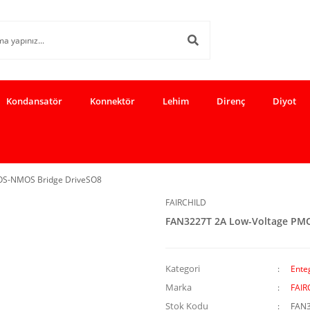
Kondansatör
Konnektör
Lehim
Direnç
Diyot
OS-NMOS Bridge DriveSO8
FAIRCHILD
FAN3227T 2A Low-Voltage PM
Kategori
Enteg
Marka
FAIR
Stok Kodu
FAN