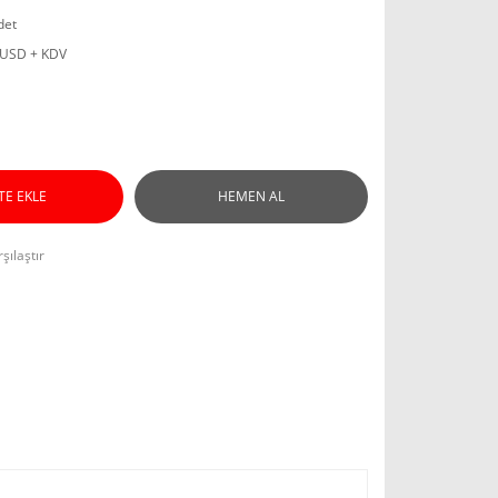
det
 USD + KDV
TE EKLE
HEMEN AL
şılaştır