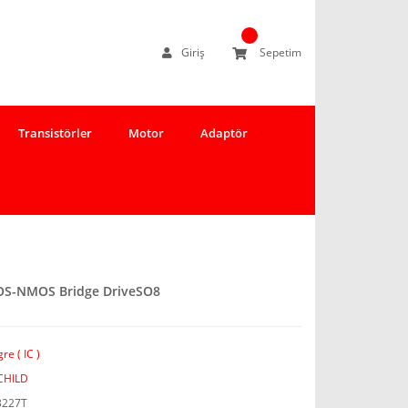
Giriş
Sepetim
Transistörler
Motor
Adaptör
OS-NMOS Bridge DriveSO8
re ( IC )
CHILD
3227T