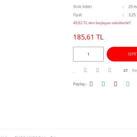
Stok Adeti
25 A
Fiyat
3,25
49,62 TL den başlayan taksitlerle!!
185,61 TL
SEPE
Kar
Paylaş :