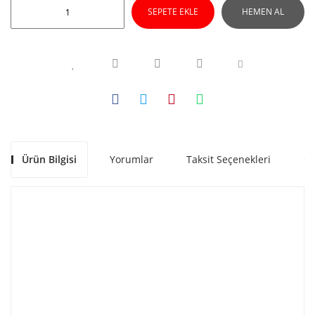
SEPETE EKLE
HEMEN AL
Ürün Bilgisi
Yorumlar
Taksit Seçenekleri
Ön