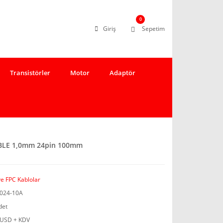
0
Giriş
Sepetim
Transistörler
Motor
Adaptör
IBLE 1,0mm 24pin 100mm
ve FPC Kablolar
024-10A
det
 USD + KDV