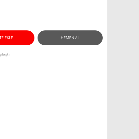
TE EKLE
HEMEN AL
ılaştır