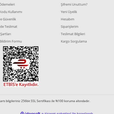
 Ödemeleri
Şifremi Unuttum?
Kodu Kullanımı
Yeni Üyelik
 ve Güvenlik
Hesabım
de Teslimat
Siparişlerim
Şartları
Teslimat Bilgileri
Bildirim Formu
Kargo Sorgulama
tı bilgileriniz 256bit SSL Sertifikası ile %100 koruma altındadır.
ile
ideasoft
e-