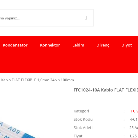
Kondansatör
Konnektör
Lehim
Direnç
Diyot
 Kablo FLAT FLEXIBLE 1,0mm 24pin 100mm
FFC1024-10A Kablo FLAT FLEX
Kategori
FFC 
Stok Kodu
FFC1
Stok Adeti
25 A
Fiyat
1,25