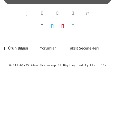
Ürün Bilgisi
Yorumlar
Taksit Seçenekleri
Ön
G-111-60x35 44mm Mikroskop El Büyüteç Led Işıkları 16x7x4.