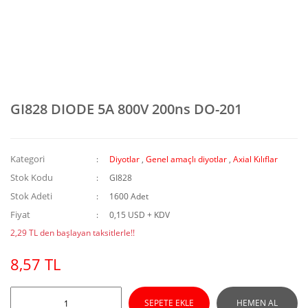
GI828 DIODE 5A 800V 200ns DO-201
Kategori
Diyotlar
,
Genel amaçlı diyotlar
,
Axial Kılıflar
Stok Kodu
GI828
Stok Adeti
1600 Adet
Fiyat
0,15 USD + KDV
2,29 TL den başlayan taksitlerle!!
8,57 TL
SEPETE EKLE
HEMEN AL