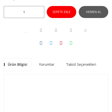
SEPETE EKLE
HEMEN AL
Ürün Bilgisi
Yorumlar
Taksit Seçenekleri
Ön