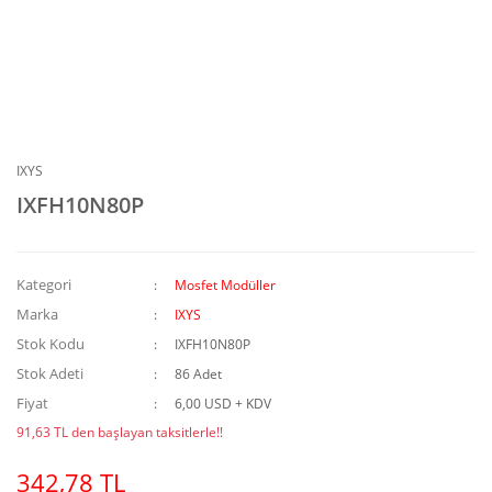
IXYS
IXFH10N80P
Kategori
Mosfet Modüller
Marka
IXYS
Stok Kodu
IXFH10N80P
Stok Adeti
86 Adet
Fiyat
6,00 USD + KDV
91,63 TL den başlayan taksitlerle!!
342,78 TL