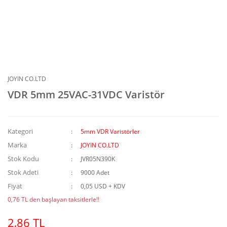
JOYIN CO.LTD
VDR 5mm 25VAC-31VDC Varistör
Kategori
5mm VDR Varistörler
Marka
JOYIN CO.LTD
Stok Kodu
JVR05N390K
Stok Adeti
9000 Adet
Fiyat
0,05 USD + KDV
0,76 TL den başlayan taksitlerle!!
2,86 TL