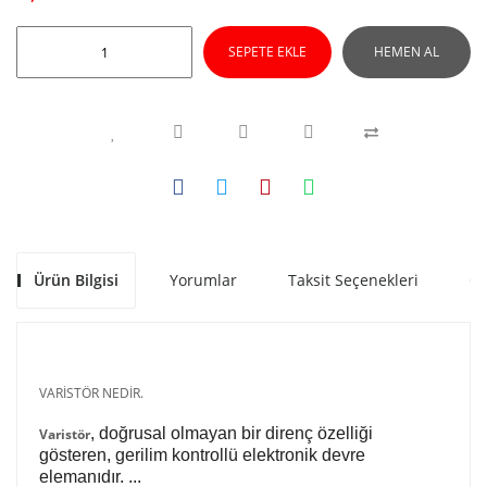
SEPETE EKLE
HEMEN AL
Ürün Bilgisi
Yorumlar
Taksit Seçenekleri
Ön
VARİSTÖR NEDİR.
, doğrusal olmayan bir direnç özelliği
Varistör
gösteren, gerilim kontrollü elektronik devre
elemanıdır. ...