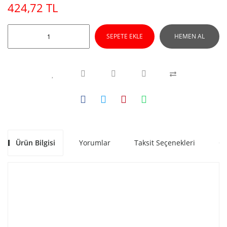
424,72 TL
SEPETE EKLE
HEMEN AL
Ürün Bilgisi
Yorumlar
Taksit Seçenekleri
Ön