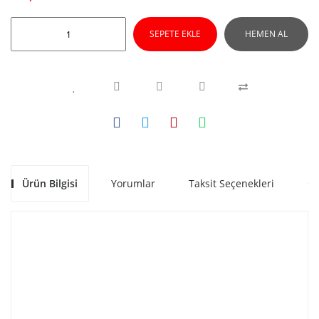
SEPETE EKLE
HEMEN AL
Ürün Bilgisi
Yorumlar
Taksit Seçenekleri
Ön