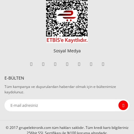
V2
Ser
50
XT 
End
Rö
Sosyal Medya
E-BÜLTEN
Tüm kampanya ve duyurulardan haberdar olmak için e-bültenimize
kaydolunuz.
© 2017 grupelektronik.com tüm hakları saklıdır. Tüm kredi kartı bilgileriniz
256bit SSL Sertifikası ile %100 koruma altındadır.