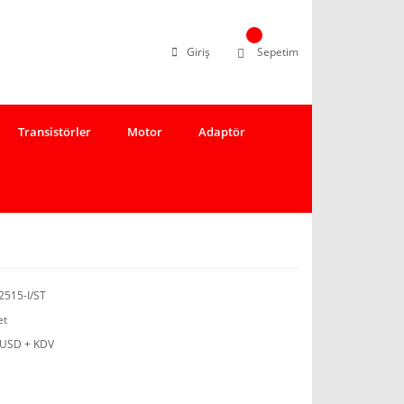
Giriş
Sepetim
Transistörler
Motor
Adaptör
515-I/ST
et
 USD + KDV