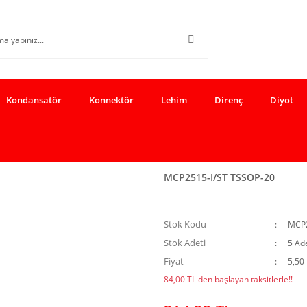
Kondansatör
Konnektör
Lehim
Direnç
Diyot
MCP2515-I/ST TSSOP-20
Stok Kodu
MCP2
Stok Adeti
5 Ad
Fiyat
5,50
84,00 TL den başlayan taksitlerle!!