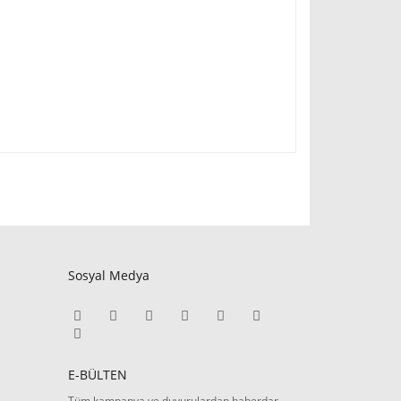
Sosyal Medya
E-BÜLTEN
Tüm kampanya ve duyurulardan haberdar