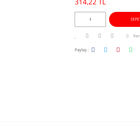
314,22 TL
SEPE
Karş
Paylaş :