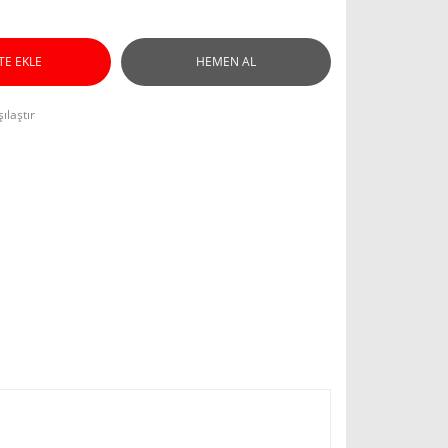
TE EKLE
HEMEN AL
ılaştır