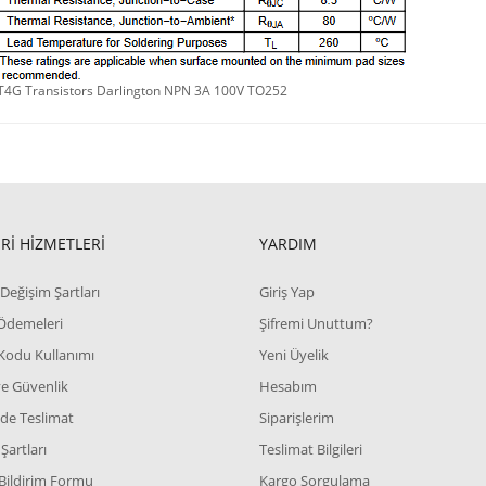
4G Transistors Darlington NPN 3A 100V TO252
Rİ HİZMETLERİ
YARDIM
Değişim Şartları
Giriş Yap
 Ödemeleri
Şifremi Unuttum?
Kodu Kullanımı
Yeni Üyelik
 ve Güvenlik
Hesabım
de Teslimat
Siparişlerim
Şartları
Teslimat Bilgileri
Bildirim Formu
Kargo Sorgulama