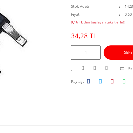
Stok Adeti
1423
Fiyat
0,60
9,16 TL den başlayan taksitlerle!!
34,28 TL
SEPE
Kar
Paylaş :