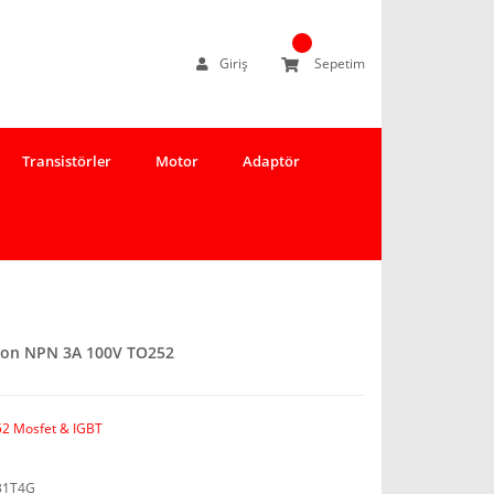
Giriş
Sepetim
Transistörler
Motor
Adaptör
gton NPN 3A 100V TO252
2 Mosfet & IGBT
31T4G