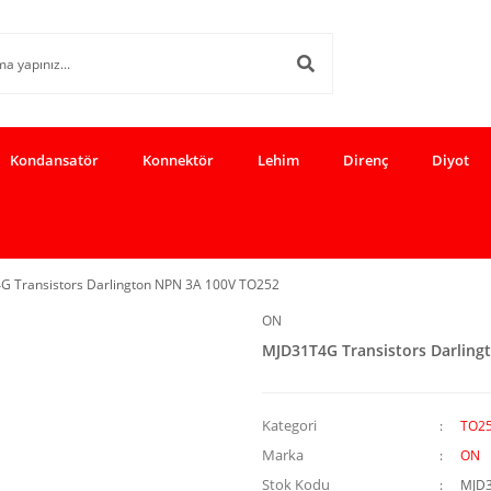
Kondansatör
Konnektör
Lehim
Direnç
Diyot
 Transistors Darlington NPN 3A 100V TO252
ON
MJD31T4G Transistors Darlin
Kategori
TO25
Marka
ON
Stok Kodu
MJD