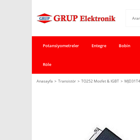
Potansiyometreler
Entegre
Bobin
Röle
Anasayfa
Transistör
TO252 Mosfet & IGBT
MJD31T4G