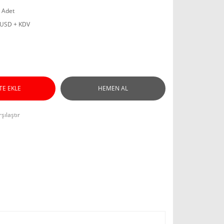
 Adet
 USD + KDV
TE EKLE
HEMEN AL
şılaştır