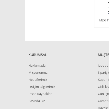
MJD31T
KURUMSAL
MÜŞTE
Hakkımızda
İade ve 
Misyonumuz
Sipariş
Hedeflerimiz
Kupon 
İletişim Bilgilerimiz
Gizlilik
İnsan Kaynakları
Gün İçn
Basında Biz
Garanti 
Havale 