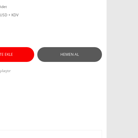
Adet
 USD + KDV
TE EKLE
HEMEN AL
ılaştır