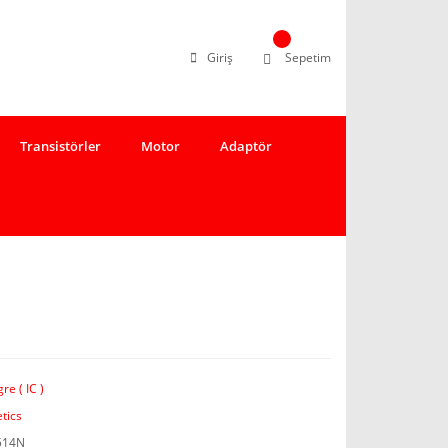
Giriş
Sepetim
Transistörler
Motor
Adaptör
re ( IC )
tics
514N