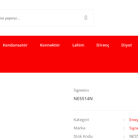
Kondansatör
Konnektör
Lehim
Direnç
Diyot
Signetics
NE5514N
Kategori
Enteg
Marka
Signe
Stok Kodu
NE5