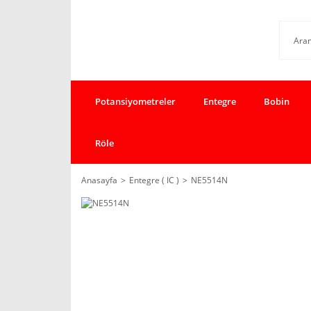
Potansiyometreler
Entegre
Bobin
Röle
Anasayfa
Entegre ( IC )
NE5514N