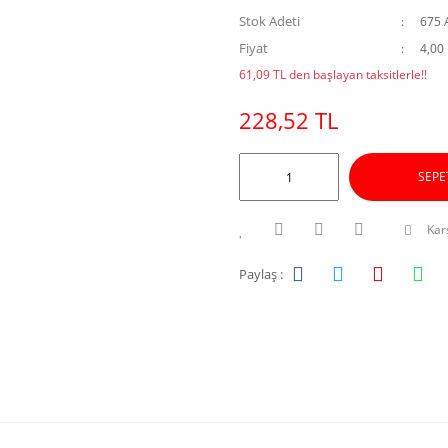
Stok Adeti
675 
Fiyat
4,00
61,09 TL den başlayan taksitlerle!!
228,52 TL
SEPE
Karş
Paylaş :