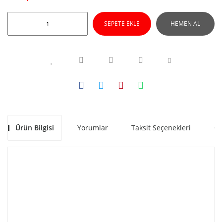
SEPETE EKLE
HEMEN AL
Ürün Bilgisi
Yorumlar
Taksit Seçenekleri
Ön