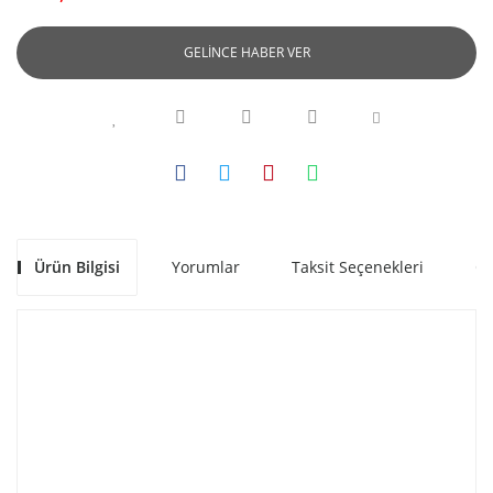
GELİNCE HABER VER
Ürün Bilgisi
Yorumlar
Taksit Seçenekleri
Ön