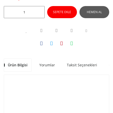
SEPETE EKLE
HEMEN AL
Ürün Bilgisi
Yorumlar
Taksit Seçenekleri
Ön