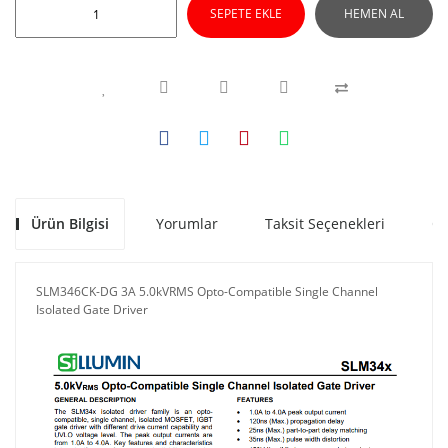
SEPETE EKLE
HEMEN AL
Ürün Bilgisi
Yorumlar
Taksit Seçenekleri
Ön
SLM346CK-DG 3A 5.0kVRMS Opto-Compatible Single Channel
Isolated Gate Driver