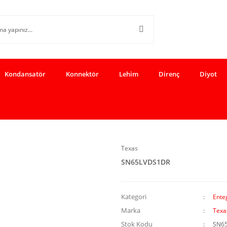
Kondansatör
Konnektör
Lehim
Direnç
Diyot
Texas
SN65LVDS1DR
Kategori
Enteg
Marka
Texa
Stok Kodu
SN6