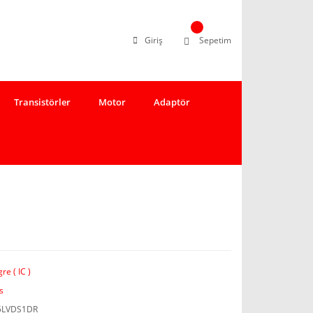
Giriş
Sepetim
Transistörler
Motor
Adaptör
re ( IC )
s
5LVDS1DR