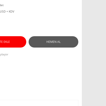
det
 USD + KDV
TE EKLE
HEMEN AL
ılaştır