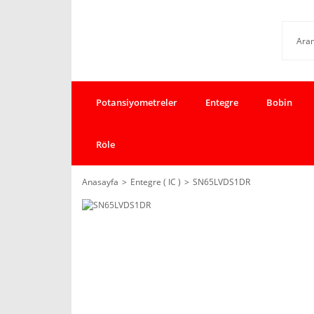
Potansiyometreler
Entegre
Bobin
Röle
Anasayfa
Entegre ( IC )
SN65LVDS1DR