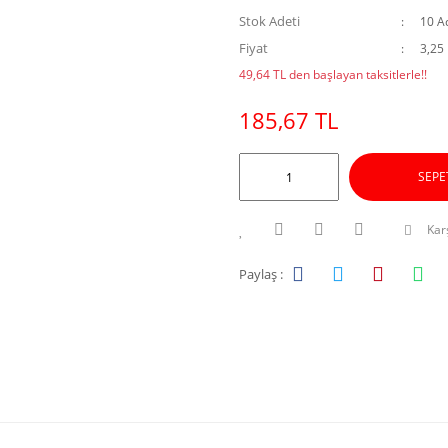
Stok Adeti
10 A
Fiyat
3,25
49,64 TL den başlayan taksitlerle!!
185,67 TL
SEPE
Karş
Paylaş :