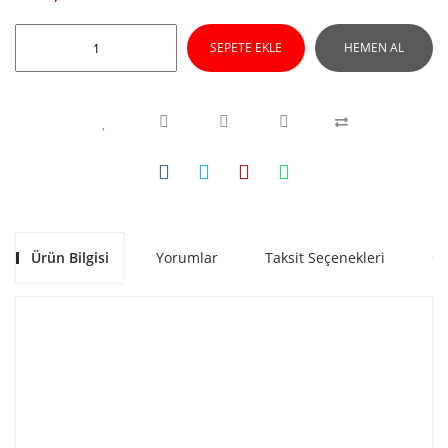
SEPETE EKLE
HEMEN AL
Ürün Bilgisi
Yorumlar
Taksit Seçenekleri
Ön