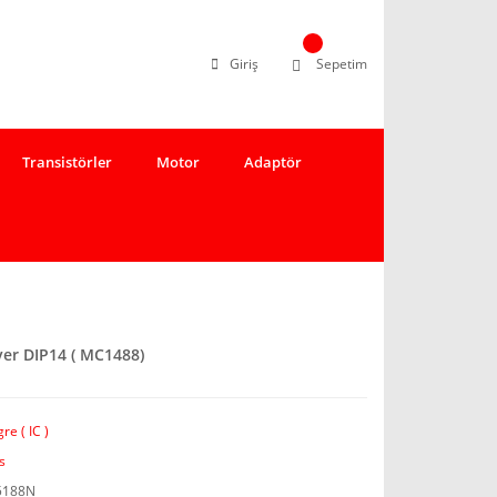
Giriş
Sepetim
Transistörler
Motor
Adaptör
er DIP14 ( MC1488)
re ( IC )
s
5188N