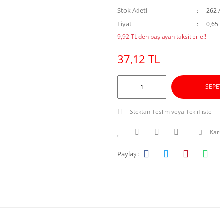
Stok Adeti
262 
Fiyat
0,65
9,92 TL den başlayan taksitlerle!!
37,12 TL
SEPE
Stoktan Teslim veya Teklif iste
Karş
Paylaş :