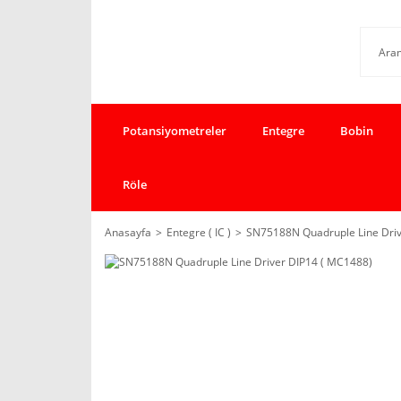
Potansiyometreler
Entegre
Bobin
Röle
Anasayfa
Entegre ( IC )
SN75188N Quadruple Line Driv