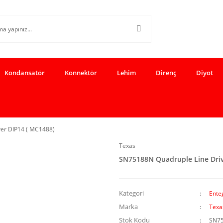
Kondansatör
Konnektör
Lehim
Direnç
Diyot
er DIP14 ( MC1488)
Texas
SN75188N Quadruple Line Driv
Kategori
Enteg
Marka
Texa
Stok Kodu
SN7