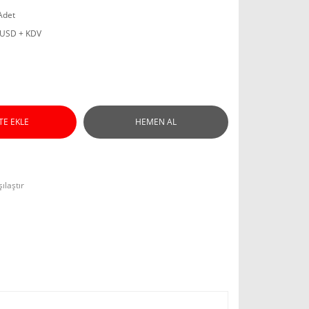
Adet
 USD + KDV
TE EKLE
HEMEN AL
ılaştır