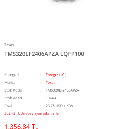
Texas
TMS320LF2406APZA LQFP100
Kategori
Entegre ( IC )
Marka
Texas
Stok Kodu
TMS320LF2406APZA
Stok Adeti
1 Adet
Fiyat
23,75 USD + KDV
362,72 TL den başlayan taksitlerle!!
1.356,84 TL