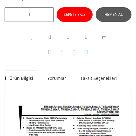
SEPETE EKLE
HEMEN AL
Ürün Bilgisi
Yorumlar
Taksit Seçenekleri
Ön