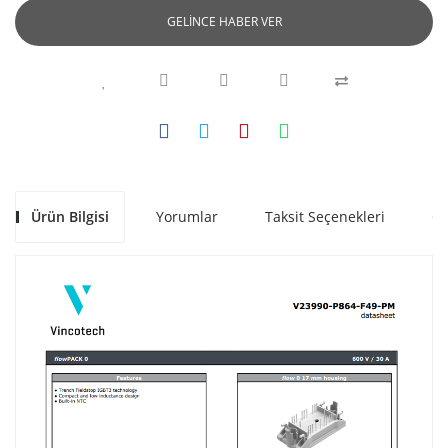
GELİNCE HABER VER
Ürün Bilgisi
Yorumlar
Taksit Seçenekleri
Ön