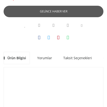
GELİNCE HABER VER
Ürün Bilgisi
Yorumlar
Taksit Seçenekleri
Ön